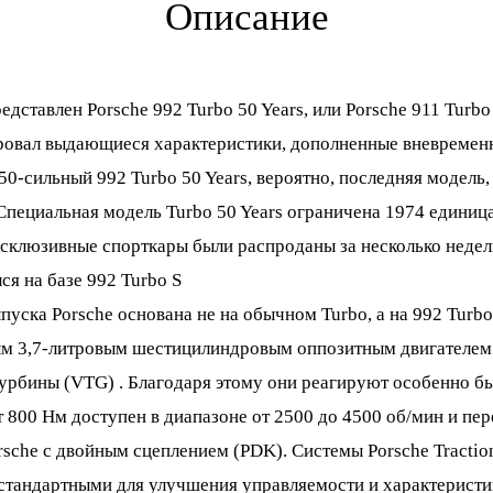
Описание
едставлен Porsche 992 Turbo 50 Years, или Porsche 911 Turbo
ровал выдающиеся характеристики, дополненные вневремен
0-сильный 992 Turbo 50 Years, вероятно, последняя модель
Специальная модель Turbo 50 Years ограничена 1974 единица
эксклюзивные спорткары были распроданы за несколько недел
ся на базе 992 Turbo S
ска Porsche основана не на обычном Turbo, а на 992 Turbo S
ным 3,7-литровым шестицилиндровым оппозитным двигателем
турбины (VTG) . Благодаря этому они реагируют особенно б
00 Нм доступен в диапазоне от 2500 до 4500 об/мин и пере
rsche с двойным сцеплением (PDK). Системы Porsche Tracti
я стандартными для улучшения управляемости и характерист