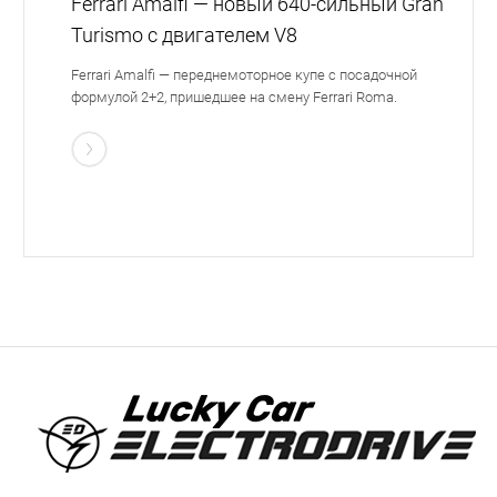
Ferrari Amalfi — новый 640-сильный Gran
Turismo с двигателем V8
Ferrari Amalfi — переднемоторное купе с посадочной
формулой 2+2, пришедшее на смену Ferrari Roma.