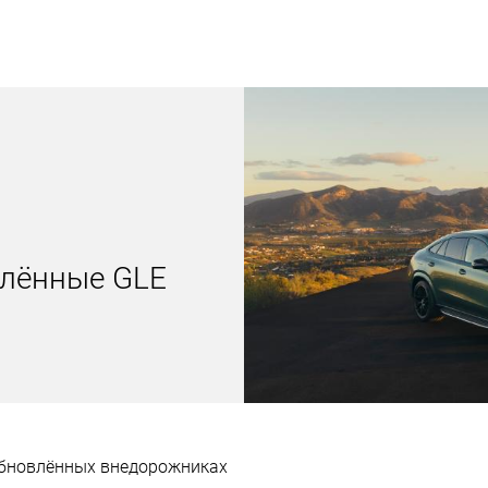
влённые GLE
обновлённых внедорожниках