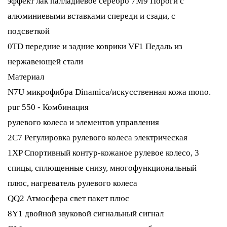
эффект лак палладиевое серебро 7M9 Пороги с
алюминиевыми вставками спереди и сзади, с
подсветкой
0TD передние и задние коврики VF1 Педаль из
нержавеющей стали
Материал
N7U микрофибра Dinamica/искусственная кожа mono.
pur 550 - Комбинация
рулевого колеса и элементов управления
2C7 Регулировка рулевого колеса электрическая
1XP Спортивный контур-кожаное рулевое колесо, 3
спицы, сплющенные снизу, многофункциональный
плюс, нагреватель рулевого колеса
QQ2 Атмосфера свет пакет плюс
8Y1 двойной звуковой сигнальный сигнал